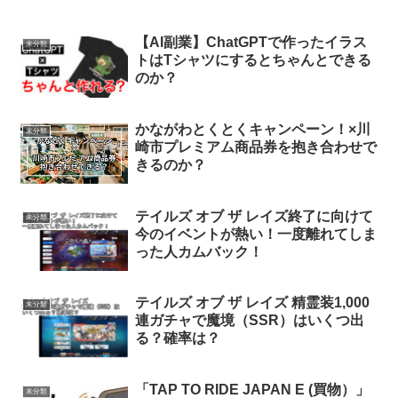
【AI副業】ChatGPTで作ったイラス
未分類
トはTシャツにするとちゃんとできる
のか？
かながわとくとくキャンペーン！×川
未分類
崎市プレミアム商品券を抱き合わせで
きるのか？
テイルズ オブ ザ レイズ終了に向けて
未分類
今のイベントが熱い！一度離れてしま
った人カムバック！
テイルズ オブ ザ レイズ 精霊装1,000
未分類
連ガチャで魔境（SSR）はいくつ出
る？確率は？
「TAP TO RIDE JAPAN E (買物）」
未分類