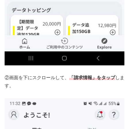
②画面を下にスクロールして、
「請求情報」
をタップ
しま
す。