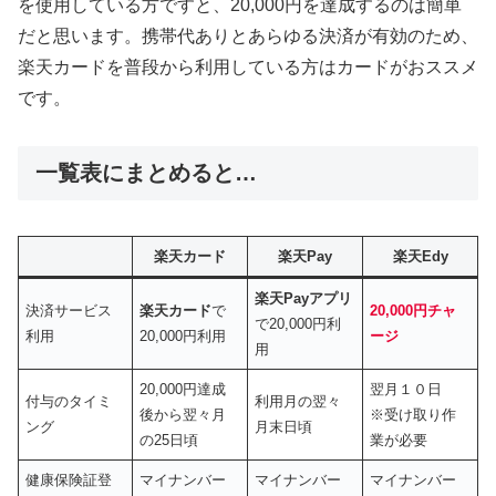
を使用している方ですと、20,000円を達成するのは簡単
だと思います。携帯代ありとあらゆる決済が有効のため、
楽天カードを普段から利用している方はカードがおススメ
です。
一覧表にまとめると…
楽天カード
楽天Pay
楽天Edy
楽天Payアプリ
決済サービス
楽天カード
で
20,000円チャ
で20,000円利
利用
20,000円利用
ージ
用
20,000円達成
翌月１０日
付与のタイミ
利用月の翌々
後から翌々月
※受け取り作
ング
月末日頃
の25日頃
業が必要
健康保険証登
マイナンバー
マイナンバー
マイナンバー